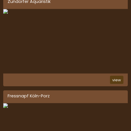
Zündorfer Aquaristik
view
Fressnapf Köln-Porz