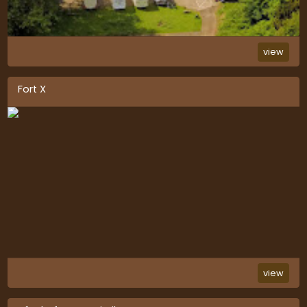
view
Fort X
view